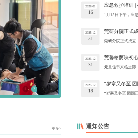
动由公司党总支书
应急救护培训 
记、社区育人项目
2026.01
16
2025年度履行
1月15日下午，
进...
培训由公司应急救
培训进行，吸引了
莞研分院正式
（CPR）与自动
2025.12
31
束后，参训教师踊
莞研分院正式成立！研
作要领。学员们普..
院成立暨“一廊三
伟，党委委员、副
莞馨榕荫映初心
究生院直属党支部
2025.12
31
负责人、研究生院
元旦佳节来临之际
表、辅...
墙。温暖的灯光与
人的重要阵地，莞
“岁寒又冬至 
活动为抓手，在开
2025.12
1
2
3
4
18
会等多元活动，让
“岁寒又冬至 团
将《神枪手...
着人们对团圆的期盼
当时”冬至主题活
委副书记、员工工作
意红，社区辅导员
为纽带...
通知公告
更多>