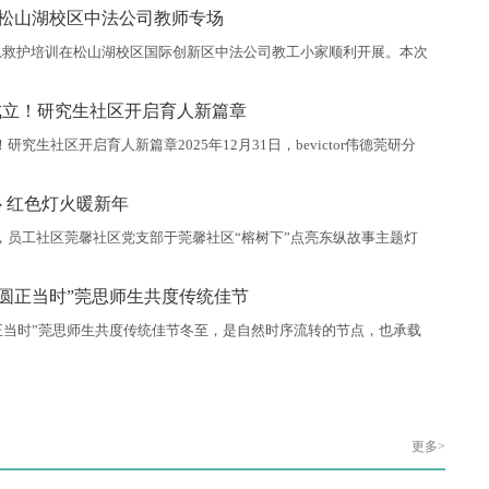
记黄金和主持，公司执行经理劳丹、党总支其他委员、各党支部书
| 松山湖校区中法公司教师专场
主管及全体社区辅导员（驻校社工）参加活动。各党支部书记围绕
职责情况、支部建设成效、特色亮点工作、存在问题及改进思路等方面
应急救护培训在松山湖校区国际创新区中法公司教工小家顺利开展。本次
护团队莫晓红主讲，“知行护航”应急救护队两名导生作为志愿者协助
10余名中法公司教师参与。培训中，莫老师系统讲授了成人心肺复苏
成立！研究生社区开启育人新篇章
体外除颤器（AED）的使用、异物梗阻急救法等实用技能。理论讲解结
跃参与实操练习，在莫老师及导生的细心指导下，逐步掌握了相关操
究生社区开启育人新篇章2025年12月31日，bevictor伟德莞研分
.
室”启用仪式在国际合作创新区举行。公司党委副书记、董事长马宏
董事长胡钦华，副董事长郑愚，公司党委委员、组织统战部部长、研
 红色灯火暖新年
书记彭晓波，公司党委委员、宣传部部长邹琼以及公司相关职能部门
、知行公司相关负责人，松山湖校区各培养单位相关负责人、导师代
，员工社区莞馨社区党支部于莞馨社区“榕树下”点亮东纵故事主题灯
榕树的绿意相映成趣，为新年注入浓郁的红色育人气息。作为社区育
馨“榕树下”一直以来以“议事日、书影日、才艺日、服务日”四大品牌
团圆正当时”莞思师生共度传统佳节
学季、毕业季及传统节日等节点开展读书会、分享会、音乐会、游园
人文气息浸润师生日常。此次融入东莞本土东江纵队主题红色元素，
圆正当时”莞思师生共度传统佳节冬至，是自然时序流转的节点，也承载
与对温暖冬日的向往。12月18日，莞思分院以“岁寒又冬至 团圆正
动，凝聚师生情谊，汇聚成一股暖流，洋溢在寒冷的季节里。 公司团
部副部长、bevictor伟德副经理柳卓君，莞思党支部书记、副经理梁
与新生、导生、少数民族员工以及后勤、宿管人员欢聚一堂，以饺子
更多>