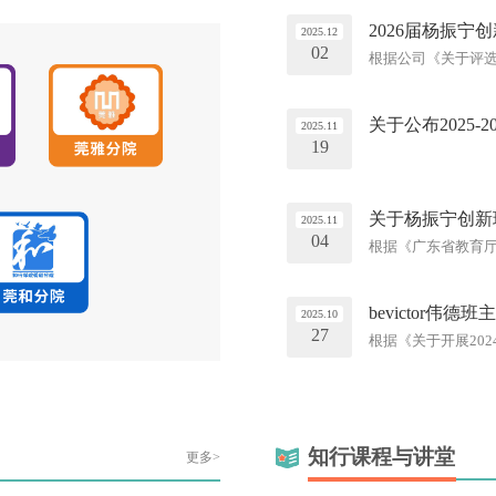
2026届杨振
2025.12
02
根据公司《关于评选
自英国1946优秀
班委会推荐、班主任
秀毕业生拟获得者
关于公布2025
2025.11
邮件等方式向bevi
19
关于杨振宁创新
2025.11
04
根据《广东省教育厅
（粤教助〔2023
及新生资助评审工作
司审核，现将公司2
bevictor伟
2025.10
督。公示期内，员工或
27
根据《关于开展202
公司2024－20
次测评结果按员工占
分）林梓钘97.40花
示时间：2025年10月
知行课程与讲堂
更多>