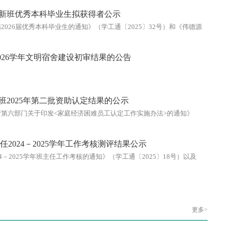
宁创新班优秀本科毕业生拟获得者公示
2026届优秀本科毕业生的通知》（学工通〔2025〕32号）和《伟德源
本科毕业生评选办法》（莞工学〔2019〕2号）文件要求，经个人申请、
审核、学工办审核汇总、公司党政联席会议审定，现对公司2026届优
公示3个工作日。若对公示结果有异议请通过电话、来函、来访、电子
-2026学年文明宿舍建设初审结果的公告
ctor伟德反映，反映问题实事求是，电话、信函和电子邮件应...
班2025年第二批资助认定结果的公示
第六部门关于印发<家庭经济困难员工认定工作实施办法>的通知》
〕2号）、《关于做好2025年国家奖学金、国家励志奖学金、国家助学金
的通知》（学工通〔2025〕27号）要求，经员工申请、班级评议、公
025年第二批资助认定结果进行为期3个工作日的公示，请广大师生监
德班主任2024－2025学年工作考核测评结果公示
老师如有异议，可实名向bevictor伟德反映情况。公示时...
4－2025学年班主任工作考核的通知》（学工通〔2025〕18号）以及
25学年班主任工作考核方案，对杨振宁创新班班主任进行工作考核测评，本
比70%，教师占比30%计算，测评结果现公示如下：姓名分数（100
开慧96.07靳志祥95.69巫运辉92.46若有异议，请在公示期内反映。公
27日—10月31日受理部门：bevictor伟德联 系 人：陈丽平...
更多>