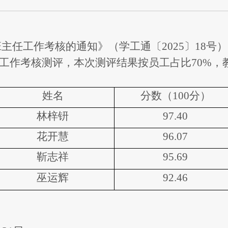
主任工作考核的通知》（学工通〔202
5
〕
18
号）
工作考核测评，本次测评结果按员工占比
70%，
姓名
分数（
10
0
分
）
林梓钘
97.40
花开慧
96.07
靳志祥
95.69
巫运辉
92.46