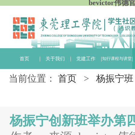
bevictor伟
首页
关于我们
党建工作
知行课程与讲堂
当前位置：
首页
>
杨振宁班
杨振宁创新班举办第四