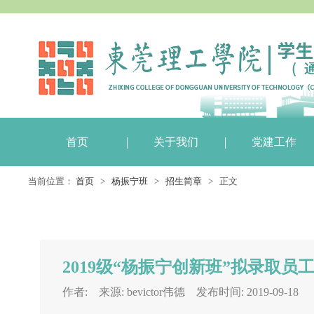
首页
关于我们
党建工作
当前位置：
首页
>
杨振宁班
>
招生简章
> 正文
2019级“杨振宁创新班”拟录取员
作者: 来源: bevictor伟德 发布时间: 2019-09-18