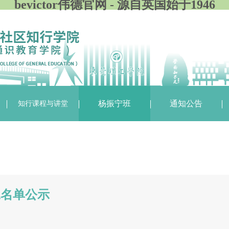
bevictor伟德官网 - 源自英国始于1946
知行课程与讲堂
杨振宁班
通知公告
工名单公示