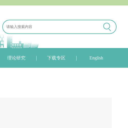
理论研究
下载专区
English