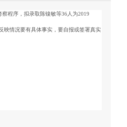
考察程序
，
拟录取
陈镍敏
等
36人为2019
反映情况要有具体事实，要自报或签署真实