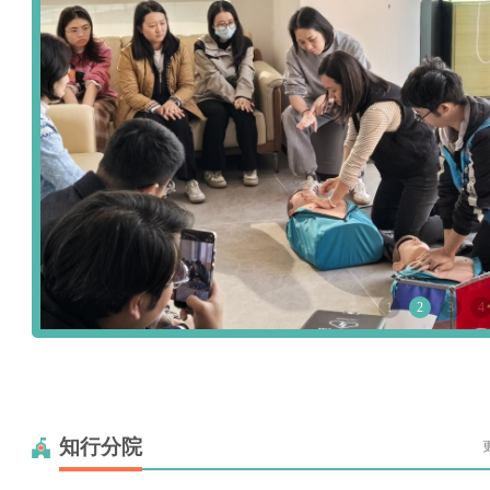
1
2
3
4
知行分院